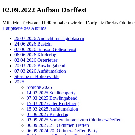
02.09.2022 Aufbau Dorffest
Mit vielen fleissigen Helfern haben wir den Dorfplatz für das Oldtimer
Hauptseite des Albums
26.07.2026 Andacht mit Jagdbläsern
24.06.2026 Basteln
07.06.2026 Simson Gottesdienst
06.06.2026 Kindertag
02.04.2026 Osterfeuer
20.03.2026 Bowlingabend
07.03.2026 Aufräumaktion
Störche in Hohenwalde
2025
Störche 2025
14.02.2025 Schlittenparty
07.03.2025 Bowlingabend
15.03.2025 alter Rodelberg
15.03.2025 Aufräumaktion
01.06.2025 Kindertag
03.09.2025 Vorbereitungen zum Oldtimer-Treffen
06.09.2025 21. Oldtimer-Treffen
06.09.2024 20. Oltimer-Treffen Party