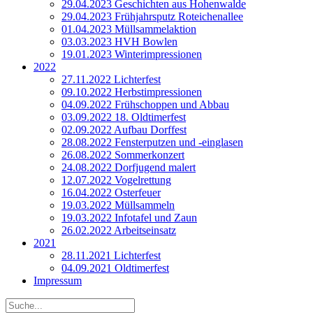
29.04.2023 Geschichten aus Hohenwalde
29.04.2023 Frühjahrsputz Roteichenallee
01.04.2023 Müllsammelaktion
03.03.2023 HVH Bowlen
19.01.2023 Winterimpressionen
2022
27.11.2022 Lichterfest
09.10.2022 Herbstimpressionen
04.09.2022 Frühschoppen und Abbau
03.09.2022 18. Oldtimerfest
02.09.2022 Aufbau Dorffest
28.08.2022 Fensterputzen und ‑einglasen
26.08.2022 Sommerkonzert
24.08.2022 Dorfjugend malert
12.07.2022 Vogelrettung
16.04.2022 Osterfeuer
19.03.2022 Müllsammeln
19.03.2022 Infotafel und Zaun
26.02.2022 Arbeitseinsatz
2021
28.11.2021 Lichterfest
04.09.2021 Oldtimerfest
Impressum