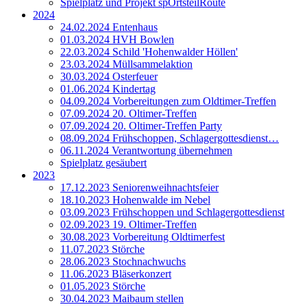
Spielplatz und Projekt spOrtsteilRoute
2024
24.02.2024 Entenhaus
01.03.2024 HVH Bowlen
22.03.2024 Schild 'Hohenwalder Höllen'
23.03.2024 Müllsammelaktion
30.03.2024 Osterfeuer
01.06.2024 Kindertag
04.09.2024 Vorbereitungen zum Oldtimer-Treffen
07.09.2024 20. Oltimer-Treffen
07.09.2024 20. Oltimer-Treffen Party
08.09.2024 Frühschoppen, Schlagergottesdienst…
06.11.2024 Verantwortung übernehmen
Spielplatz gesäubert
2023
17.12.2023 Seniorenweihnachtsfeier
18.10.2023 Hohenwalde im Nebel
03.09.2023 Frühschoppen und Schlagergottesdienst
02.09.2023 19. Oltimer-Treffen
30.08.2023 Vorbereitung Oldtimerfest
11.07.2023 Störche
28.06.2023 Stochnachwuchs
11.06.2023 Bläserkonzert
01.05.2023 Störche
30.04.2023 Maibaum stellen