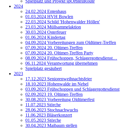
Spielplatz und Projekt spOrtsteilRoute
2024
24.02.2024 Entenhaus
01.03.2024 HVH Bowlen
22.03.2024 Schild 'Hohenwalder Höllen'
23.03.2024 Müllsammelaktion
30.03.2024 Osterfeuer
01.06.2024 Kindertag
04.09.2024 Vorbereitungen zum Oldtimer-Treffen
07.09.2024 20. Oltimer-Treffen
07.09.2024 20. Oltimer-Treffen Party
08.09.2024 Frühschoppen, Schlagergottesdienst…
06.11.2024 Verantwortung übernehmen
Spielplatz gesäubert
2023
17.12.2023 Seniorenweihnachtsfeier
18.10.2023 Hohenwalde im Nebel
03.09.2023 Frühschoppen und Schlagergottesdienst
02.09.2023 19. Oltimer-Treffen
30.08.2023 Vorbereitung Oldtimerfest
11.07.2023 Störche
28.06.2023 Stochnachwuchs
11.06.2023 Bläserkonzert
01.05.2023 Störche
30.04.2023 Maibaum stellen