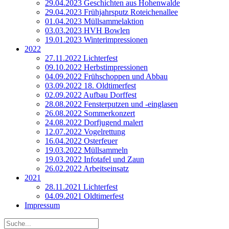
29.04.2023 Geschichten aus Hohenwalde
29.04.2023 Frühjahrsputz Roteichenallee
01.04.2023 Müllsammelaktion
03.03.2023 HVH Bowlen
19.01.2023 Winterimpressionen
2022
27.11.2022 Lichterfest
09.10.2022 Herbstimpressionen
04.09.2022 Frühschoppen und Abbau
03.09.2022 18. Oldtimerfest
02.09.2022 Aufbau Dorffest
28.08.2022 Fensterputzen und ‑einglasen
26.08.2022 Sommerkonzert
24.08.2022 Dorfjugend malert
12.07.2022 Vogelrettung
16.04.2022 Osterfeuer
19.03.2022 Müllsammeln
19.03.2022 Infotafel und Zaun
26.02.2022 Arbeitseinsatz
2021
28.11.2021 Lichterfest
04.09.2021 Oldtimerfest
Impressum