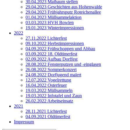
30.04.2023 Maibaum stellen
29.04.2023 Geschichten aus Hohenwalde
29.04.2023 Frühjahrsputz Roteichenallee
01.04.2023 Müllsammelaktion
03.03.2023 HVH Bowlen
19.01.2023 Winterimpressionen
2022
27.11.2022 Lichterfest
09.10.2022 Herbstimpressionen
04.09.2022 Frühschoppen und Abbau
03.09.2022 18. Oldtimerfest
02.09.2022 Aufbau Dorffest
28.08.2022 Fensterputzen und ‑einglasen
26.08.2022 Sommerkonzert
24.08.2022 Dorfjugend malert
12.07.2022 Vogelrettung
16.04.2022 Osterfeuer
19.03.2022 Müllsammeln
19.03.2022 Infotafel und Zaun
26.02.2022 Arbeitseinsatz
2021
28.11.2021 Lichterfest
04.09.2021 Oldtimerfest
Impressum