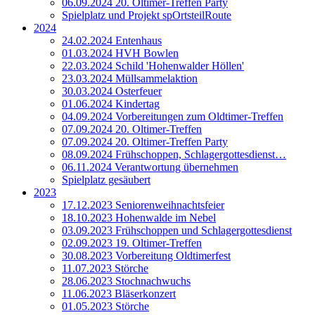
06.09.2024 20. Oltimer-Treffen Party
Spielplatz und Projekt spOrtsteilRoute
2024
24.02.2024 Entenhaus
01.03.2024 HVH Bowlen
22.03.2024 Schild 'Hohenwalder Höllen'
23.03.2024 Müllsammelaktion
30.03.2024 Osterfeuer
01.06.2024 Kindertag
04.09.2024 Vorbereitungen zum Oldtimer-Treffen
07.09.2024 20. Oltimer-Treffen
07.09.2024 20. Oltimer-Treffen Party
08.09.2024 Frühschoppen, Schlagergottesdienst…
06.11.2024 Verantwortung übernehmen
Spielplatz gesäubert
2023
17.12.2023 Seniorenweihnachtsfeier
18.10.2023 Hohenwalde im Nebel
03.09.2023 Frühschoppen und Schlagergottesdienst
02.09.2023 19. Oltimer-Treffen
30.08.2023 Vorbereitung Oldtimerfest
11.07.2023 Störche
28.06.2023 Stochnachwuchs
11.06.2023 Bläserkonzert
01.05.2023 Störche