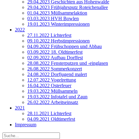
29.04.2023 Geschichten aus Hohenwalde
29.04.2023 Frühjahrsputz Roteichenallee
01.04.2023 Müllsammelaktion
03.03.2023 HVH Bowlen
19.01.2023 Winterimpressionen
2022
27.11.2022 Lichterfest
09.10.2022 Herbstimpressionen
04.09.2022 Frühschoppen und Abbau
03.09.2022 18. Oldtimerfest
02.09.2022 Aufbau Dorffest
28.08.2022 Fensterputzen und ‑einglasen
26.08.2022 Sommerkonzert
24.08.2022 Dorfjugend malert
12.07.2022 Vogelrettung
16.04.2022 Osterfeuer
19.03.2022 Müllsammeln
19.03.2022 Infotafel und Zaun
26.02.2022 Arbeitseinsatz
2021
28.11.2021 Lichterfest
04.09.2021 Oldtimerfest
Impressum