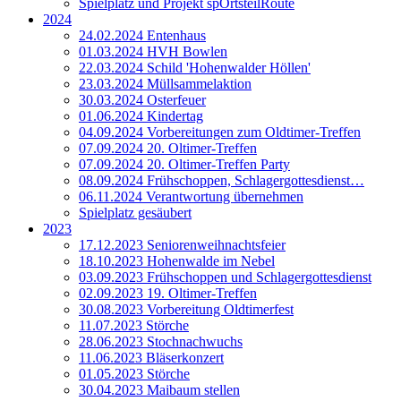
Spielplatz und Projekt spOrtsteilRoute
2024
24.02.2024 Entenhaus
01.03.2024 HVH Bowlen
22.03.2024 Schild 'Hohenwalder Höllen'
23.03.2024 Müllsammelaktion
30.03.2024 Osterfeuer
01.06.2024 Kindertag
04.09.2024 Vorbereitungen zum Oldtimer-Treffen
07.09.2024 20. Oltimer-Treffen
07.09.2024 20. Oltimer-Treffen Party
08.09.2024 Frühschoppen, Schlagergottesdienst…
06.11.2024 Verantwortung übernehmen
Spielplatz gesäubert
2023
17.12.2023 Seniorenweihnachtsfeier
18.10.2023 Hohenwalde im Nebel
03.09.2023 Frühschoppen und Schlagergottesdienst
02.09.2023 19. Oltimer-Treffen
30.08.2023 Vorbereitung Oldtimerfest
11.07.2023 Störche
28.06.2023 Stochnachwuchs
11.06.2023 Bläserkonzert
01.05.2023 Störche
30.04.2023 Maibaum stellen